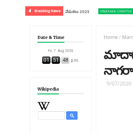
Breaking News
DASARA CELEBRATIONS
దసరా వేడుకలు 2023
VINAYAKA CHAVITHI
వినాయ
Home
/
Marr
Date & Time
మాదాసు 
Fri, 7. Aug 2026
01
:
51
:
49
p.m.
నాగరా
9/07/2020
Wikipedia