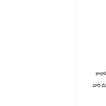
కాలా
వారి మ