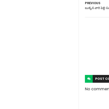
PREVIOUS
బుక్కన వారి పెళ్లి సం
POST
C
No commen