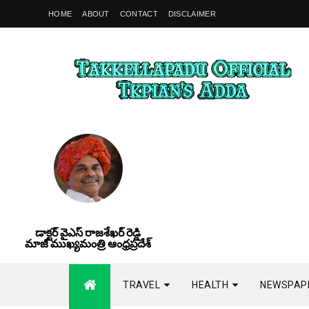
HOME
ABOUT
CONTACT
DISCLAIMER
డాక్టర్ వైఎస్ రాజశేఖర్ రెడ్డి
మాజీ ముఖ్యమంత్రి ఆంధ్రప్రదేశ్
TRAVEL
HEALTH
NEWSPAP