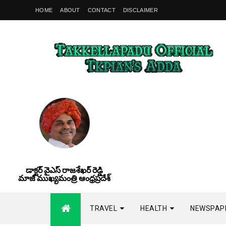
HOME
ABOUT
CONTACT
DISCLAIMER
డాక్టర్ వైఎస్ రాజశేఖర్ రెడ్డి
మాజీ ముఖ్యమంత్రి ఆంధ్రప్రదేశ్
TRAVEL
HEALTH
NEWSPAP