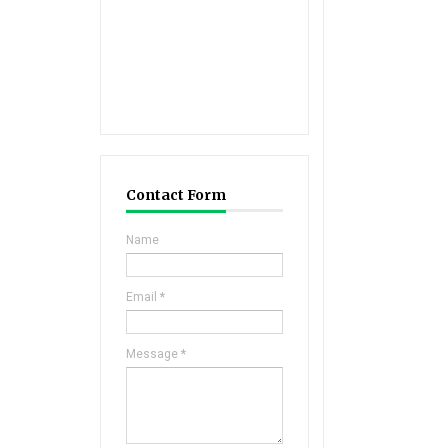
Contact Form
Name
Email
*
Message
*