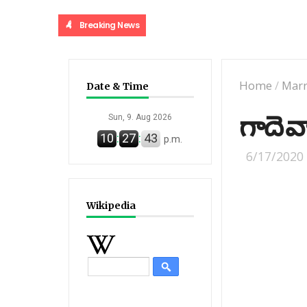
Breaking News
Home
/
Marr
Date & Time
గాదె వార
Sun, 9. Aug 2026
10
:
27
:
44
p.m.
6/17/2020
Wikipedia