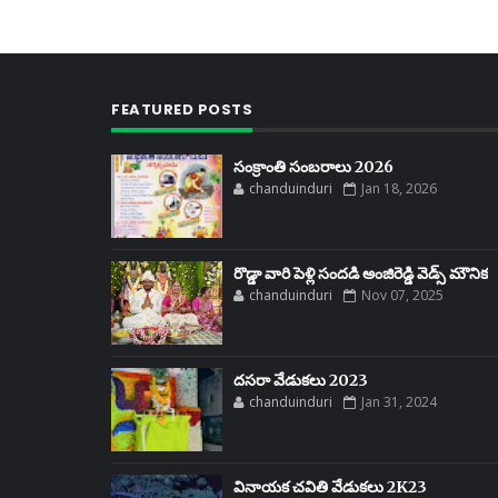
FEATURED POSTS
సంక్రాంతి సంబరాలు 2026
chanduinduri
Jan 18, 2026
రొడ్డా వారి పెళ్లి సందడి అంజిరెడ్డి వెడ్స్ మౌనిక
chanduinduri
Nov 07, 2025
దసరా వేడుకలు 2023
chanduinduri
Jan 31, 2024
వినాయక చవితి వేడుకలు 2K23