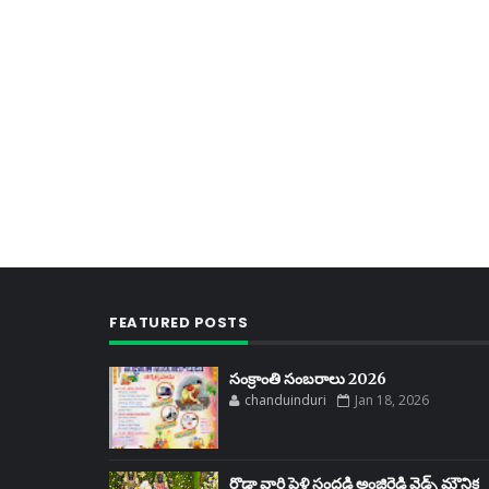
FEATURED POSTS
సంక్రాంతి సంబరాలు 2026
chanduinduri
Jan 18, 2026
రొడ్డా వారి పెళ్లి సందడి అంజిరెడ్డి వెడ్స్ మౌనిక