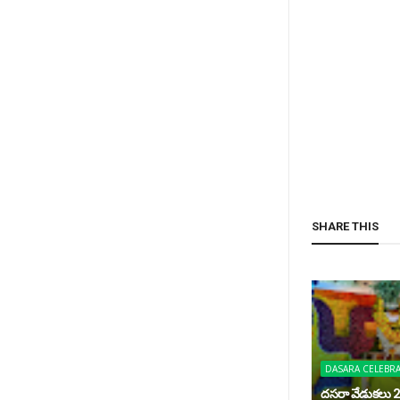
SHARE THIS
DASARA CELEBR
దసరా వేడుకలు 