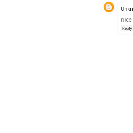
Unk
nice
Reply