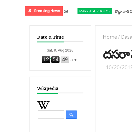
Breaking News
MARRIAGE PHOTOS
రొడ్డా వారి పెళ్లి సంద
Home
/
Dasa
Date & Time
దసరా 
Sat, 8. Aug 2026
12
:
54
:
50
a.m.
10/20/201
Wikipedia