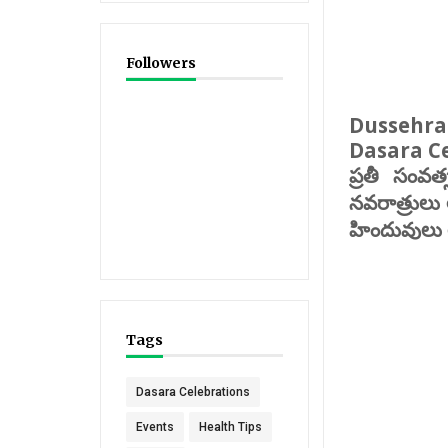
Followers
దసరా సం
Dussehra
Dasara C
ప్రతీ
సంవత్
నవరాత్రులు
హిందువులు
Tags
Dasara Celebrations
Events
Health Tips