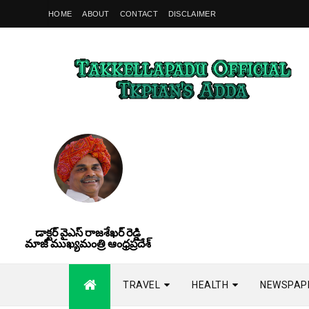
HOME
ABOUT
CONTACT
DISCLAIMER
డాక్టర్ వైఎస్ రాజశేఖర్ రెడ్డి
మాజీ ముఖ్యమంత్రి ఆంధ్రప్రదేశ్
TRAVEL
HEALTH
NEWSPAP