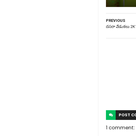
PREVIOUS
దసరా వేడుకలు 2K18
POST
C
1 comment: